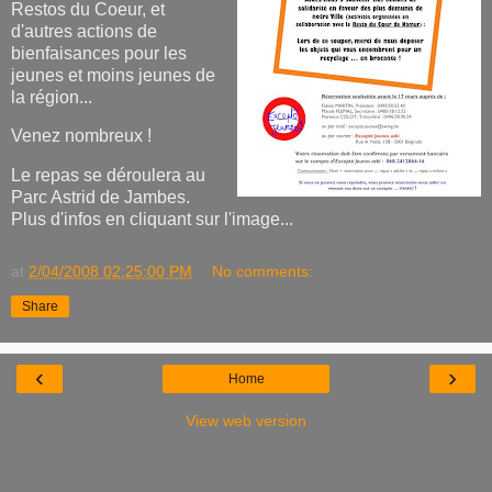
Restos du Coeur, et
d'autres actions de
bienfaisances pour les
jeunes et moins jeunes de
la région...
Venez nombreux !
Le repas se déroulera au
Parc Astrid de Jambes.
Plus d'infos en cliquant sur l'image...
at
2/04/2008 02:25:00 PM
No comments:
Share
‹
›
Home
View web version